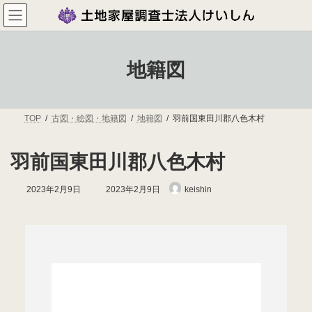
コ
ナ
ン
ビ
テ
ゲ
ン
ー
ツ
シ
地籍図
へ
ョ
ス
ン
キ
に
ッ
移
プ
動
TOP
古図・絵図・地籍図
地籍図
羽前国東田川郡八色木村
羽前国東田川郡八色木村
最
2023年2月9日
2023年2月9日
keishin
終
更
新
日
時
: