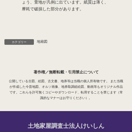
ょう、萱地が凡例に出ています。紙質は薄く、
摩耗で破損した部分があります。
地籍図
カテゴリー
著作権／無断転載・引用禁止について
公開している古図、絵図、古文書、地券等は当職の個人所有物です。 また当職
が作成した今昔地図、オルソ画像、地券取調総絵図、動画等もオリジナル作品
です。これらを許可無くコピーやダウンロード、転用することを禁じます（常
識的なマナーはお守りください）。
土地家屋調査士法人けいしん