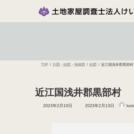
コ
ナ
ン
ビ
テ
ゲ
ン
ー
ツ
シ
へ
ョ
ス
ン
キ
に
ッ
移
プ
動
TOP
古図・絵図・地籍図
絵図
近江国浅井郡黒部村
近江国浅井郡黒部村
最
2023年2月10日
2023年2月13日
keis
終
更
新
日
時