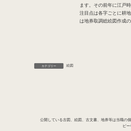
ます。その前年に江戸
注目点は各字ごとに耕
は地券取調総絵図作成
絵図
カテゴリー
公開している古図、絵図、古文書、地券等は当職の個
ピー