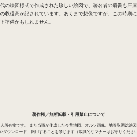
時代の絵図様式で作成された珍しい絵図で、署名者の肩書も庄
地の収穫高が記されています。あくまで想像ですが、この時期
の下準備かもしれません。
著作権／無断転載・引用禁止について
人所有物です。 また当職が作成した今昔地図、オルソ画像、地券取調総絵
やダウンロード、転用することを禁じます（常識的なマナーはお守りくださ