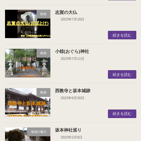
志賀の大仏
動画
2023年7月18日
続きを読む
小椋(おぐら)神社
動画
2023年7月11日
続きを読む
西教寺と坂本城跡
動画
2023年6月30日
続きを読む
坂本神社巡り
地域の魅力
2023年2月9日