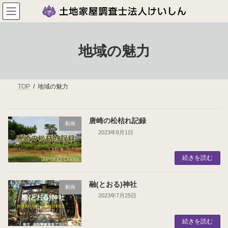
コ
ナ
ン
ビ
テ
ゲ
ン
ー
ツ
シ
地域の魅力
へ
ョ
ス
ン
キ
に
ッ
移
プ
動
TOP
地域の魅力
唐崎の松枯れ記録
動画
2023年8月1日
続きを読む
融(とおる)神社
動画
2023年7月25日
続きを読む